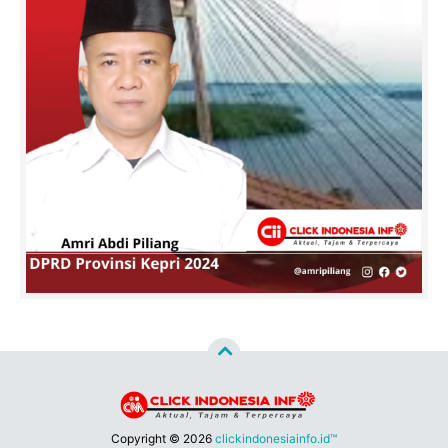
Copyright ©
2026
clickindonesiainfo.id™