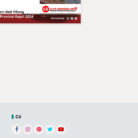
Jatanras Polda
Jatim Amankan Bahan Peledak
Berbahaya
Kepala Desa
Concong Dalam
Bpk. Fauzi Resmi
Menutup
Tournamen Futsal
Conda Cup IV 2025
Penuh Haru,
Keluarga Besar
KUA Tembilahan
Hulu Lepas
Purnabakti H.
Azhari Hasan
Tegaskan Sikap
Cii
Bersama
Pedagang Pasar
DPD APPSI Inhil,