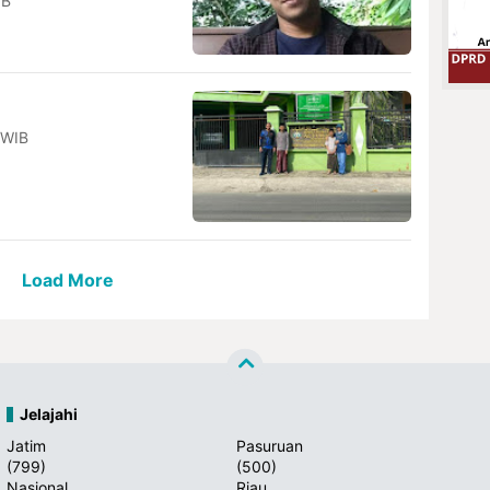
IB
 WIB
Load More
Jelajahi
Jatim
Pasuruan
(799)
(500)
Nasional
Riau