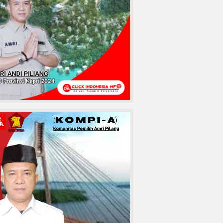
Pasuruan
Terekam CCTV!
Pengurus Masjid
Alzayn 1
Tembilahan Kasih
Ultimatum
Pencuri Sendal, Kasihan Kalau
Sampai Ke Sel
MAUT
MENGANGA DI
JABATA! Lubang
Jembatan Batang
Tuaka Sambar
engendara, Korban Berikutnya
Siapa?
Jaringan
Curanmor
Pasuruan
Tumbang !!