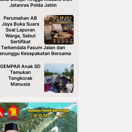
Jatanras Polda Jatim
Perumahan AB
Jaya Buka Suara
Soal Laporan
Warga, Sebut
Sertifikat
Terkendala Fasum Jalan dan
enunggu Kesepakatan Bersama
GEMPAR Anak SD
Temukan
Tengkorak
Manusia
Usai Diteror,
Ketua TRINUSA
Resmi Laporkan
Ancaman ke
Polresta