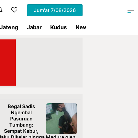
Jum'at
7/08/2026
Jateng
Jabar
Kudus
News
Presiden RI
Begal Sadis
Ngembal
Pasuruan
Tumbang:
Sempat Kabur,
laku Dikejar hingga Madura oleh