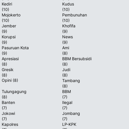
Kediri
Kudus
(10)
(10)
Mojokerto
Pembunuhan
(10)
(10)
Jember
Khofifa
(9)
(9)
Korupsi
News
(9)
(9)
Pasuruan Kota
Ami
(9)
(8)
Apresiasi
BBM Bersubsidi
(8)
(8)
Gresik
Judi
(8)
(8)
Opini
(8)
Tambang
(8)
Tulungagung
BBM
(8)
(7)
Banten
Ilegal
(7)
(7)
Jokowi
Jombang
(7)
(7)
Kapolres
LP-KPK