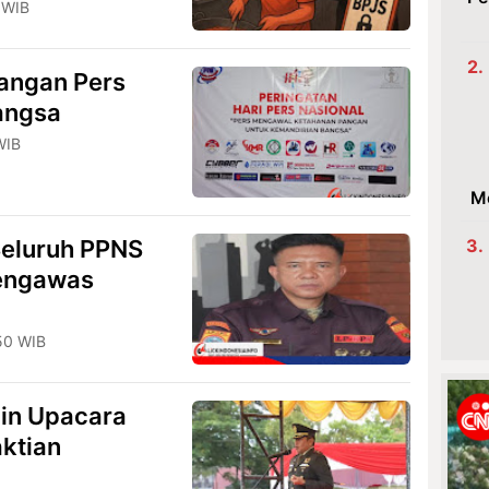
 WIB
angan Pers
angsa
WIB
M
Seluruh PPNS
Pengawas
50 WIB
pin Upacara
ktian