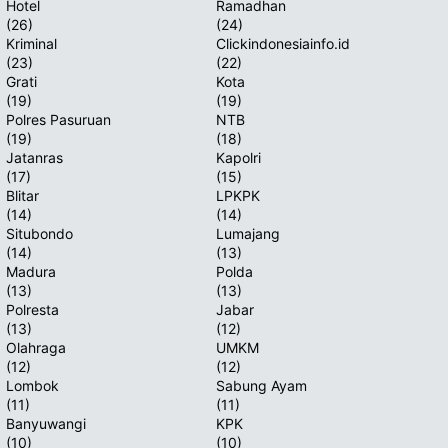
Hotel
Ramadhan
(26)
(24)
Kriminal
Clickindonesiainfo.id
(23)
(22)
Grati
Kota
(19)
(19)
Polres Pasuruan
NTB
(19)
(18)
Jatanras
Kapolri
(17)
(15)
Blitar
LPKPK
(14)
(14)
Situbondo
Lumajang
(14)
(13)
Madura
Polda
(13)
(13)
Polresta
Jabar
(13)
(12)
Olahraga
UMKM
(12)
(12)
Lombok
Sabung Ayam
(11)
(11)
Banyuwangi
KPK
(10)
(10)