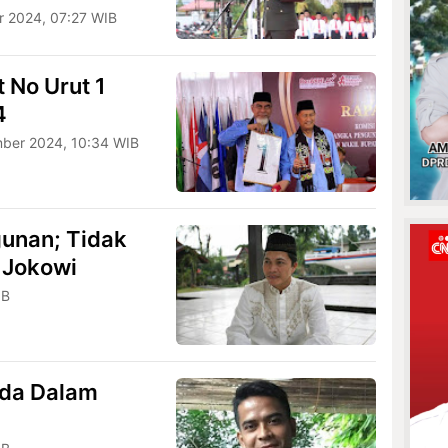
r 2024, 07:27 WIB
 No Urut 1
4
mber 2024, 10:34 WIB
unan; Tidak
 Jokowi
IB
P
uda Dalam