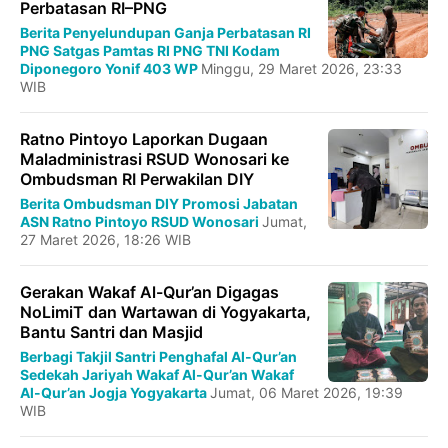
Perbatasan RI–PNG
Berita
Penyelundupan Ganja
Perbatasan RI
PNG
Satgas Pamtas RI PNG
TNI Kodam
Diponegoro
Yonif 403 WP
Minggu, 29 Maret 2026, 23:33
WIB
Ratno Pintoyo Laporkan Dugaan
Maladministrasi RSUD Wonosari ke
Ombudsman RI Perwakilan DIY
Berita
Ombudsman DIY
Promosi Jabatan
ASN
Ratno Pintoyo
RSUD Wonosari
Jumat,
27 Maret 2026, 18:26 WIB
Gerakan Wakaf Al-Qur’an Digagas
NoLimiT dan Wartawan di Yogyakarta,
Bantu Santri dan Masjid
Berbagi Takjil
Santri Penghafal Al-Qur’an
Sedekah Jariyah
Wakaf Al-Qur’an
Wakaf
Al-Qur’an Jogja
Yogyakarta
Jumat, 06 Maret 2026, 19:39
WIB