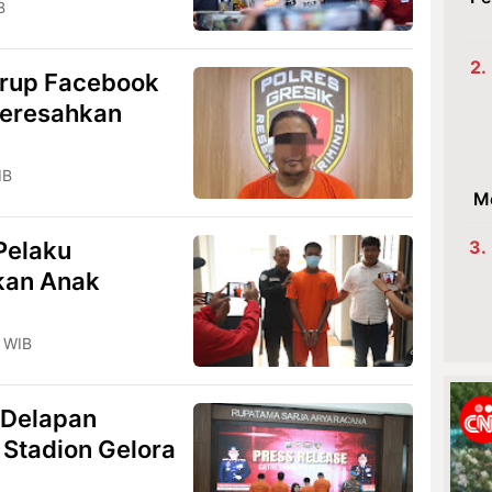
B
Grup Facebook
Meresahkan
IB
M
Pelaku
kan Anak
8 WIB
 Delapan
 Stadion Gelora