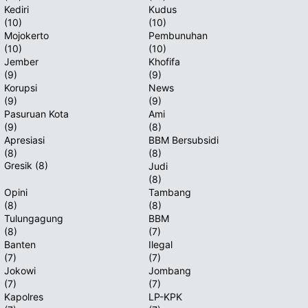
Kediri
Kudus
(10)
(10)
Mojokerto
Pembunuhan
(10)
(10)
Jember
Khofifa
(9)
(9)
Korupsi
News
(9)
(9)
Pasuruan Kota
Ami
(9)
(8)
Apresiasi
BBM Bersubsidi
(8)
(8)
Gresik
(8)
Judi
(8)
Opini
Tambang
(8)
(8)
Tulungagung
BBM
(8)
(7)
Banten
Ilegal
(7)
(7)
Jokowi
Jombang
(7)
(7)
Kapolres
LP-KPK