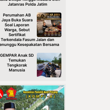
Jatanras Polda Jatim
Perumahan AB
Jaya Buka Suara
Soal Laporan
Warga, Sebut
Sertifikat
Terkendala Fasum Jalan dan
enunggu Kesepakatan Bersama
GEMPAR Anak SD
Temukan
Tengkorak
Manusia
Usai Diteror,
Ketua TRINUSA
Resmi Laporkan
Ancaman ke
Polresta