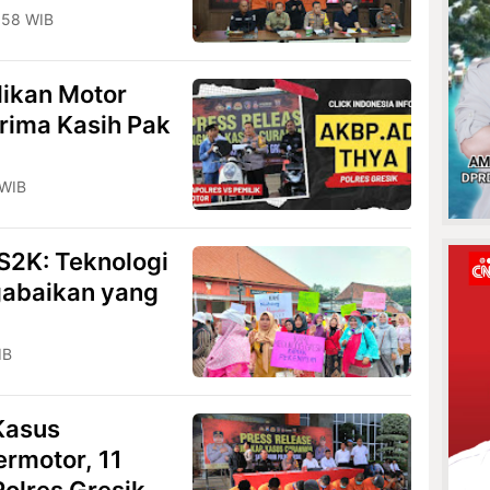
:58 WIB
likan Motor
erima Kasih Pak
 WIB
S2K: Teknologi
gabaikan yang
P
IB
Kasus
rmotor, 11