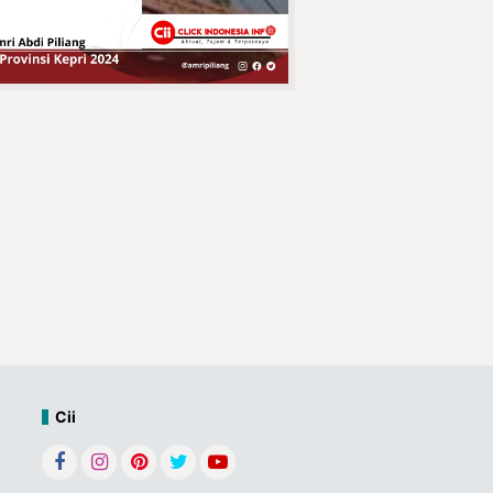
Purnabakti H.
Azhari Hasan
Jaringan
Curanmor
Pasuruan
Tumbang !!
Jatanras Polda
Jatim Amankan Bahan Peledak
Berbahaya
Kepala Desa
Concong Dalam
Bpk. Fauzi Resmi
Menutup
Tournamen Futsal
Conda Cup IV 2025
Tegaskan Sikap
Cii
Bersama
Pedagang Pasar
DPD APPSI Inhil,