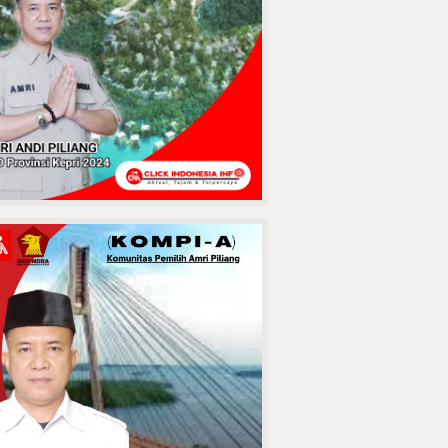
Pasuruan
Terekam CCTV!
Pengurus Masjid
Alzayn 1
Tembilahan Kasih
Ultimatum
Pencuri Sendal, Kasihan Kalau
Sampai Ke Sel
MAUT
MENGANGA DI
JABATA! Lubang
Jembatan Batang
Tuaka Sambar
engendara, Korban Berikutnya
Siapa?
Penuh Haru,
Keluarga Besar
KUA Tembilahan
Hulu Lepas