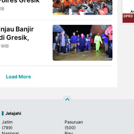
olres Gresik
IB
njau Banjir
i Gresik,
1 WIB
Load More
Jelajahi
Jatim
Pasuruan
(799)
(500)
Nasional
Riau