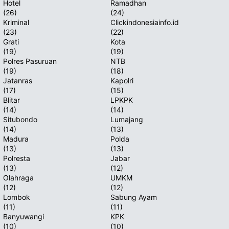
Hotel
Ramadhan
(26)
(24)
Kriminal
Clickindonesiainfo.id
(23)
(22)
Grati
Kota
(19)
(19)
Polres Pasuruan
NTB
(19)
(18)
Jatanras
Kapolri
(17)
(15)
Blitar
LPKPK
(14)
(14)
Situbondo
Lumajang
(14)
(13)
Madura
Polda
(13)
(13)
Polresta
Jabar
(13)
(12)
Olahraga
UMKM
(12)
(12)
Lombok
Sabung Ayam
(11)
(11)
Banyuwangi
KPK
(10)
(10)