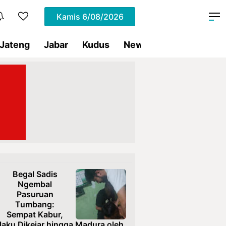
Kamis
6/08/2026
Jateng
Jabar
Kudus
News
Presiden RI
Begal Sadis
Ngembal
Pasuruan
Tumbang:
Sempat Kabur,
laku Dikejar hingga Madura oleh