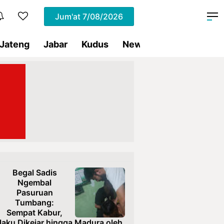
Jum'at
7/08/2026
Jateng
Jabar
Kudus
News
Presiden RI
Begal Sadis
Ngembal
Pasuruan
Tumbang:
Sempat Kabur,
laku Dikejar hingga Madura oleh