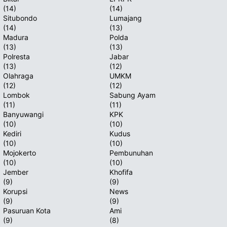
(14)
(14)
Situbondo
Lumajang
(14)
(13)
Madura
Polda
(13)
(13)
Polresta
Jabar
(13)
(12)
Olahraga
UMKM
(12)
(12)
Lombok
Sabung Ayam
(11)
(11)
Banyuwangi
KPK
(10)
(10)
Kediri
Kudus
(10)
(10)
Mojokerto
Pembunuhan
(10)
(10)
Jember
Khofifa
(9)
(9)
Korupsi
News
(9)
(9)
Pasuruan Kota
Ami
(9)
(8)