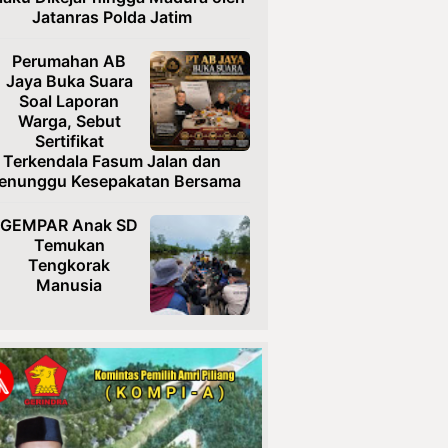
Jatanras Polda Jatim
Perumahan AB
Jaya Buka Suara
Soal Laporan
Warga, Sebut
Sertifikat
Terkendala Fasum Jalan dan
enunggu Kesepakatan Bersama
GEMPAR Anak SD
Temukan
Tengkorak
Manusia
Usai Diteror,
Ketua TRINUSA
Resmi Laporkan
Ancaman ke
Polresta