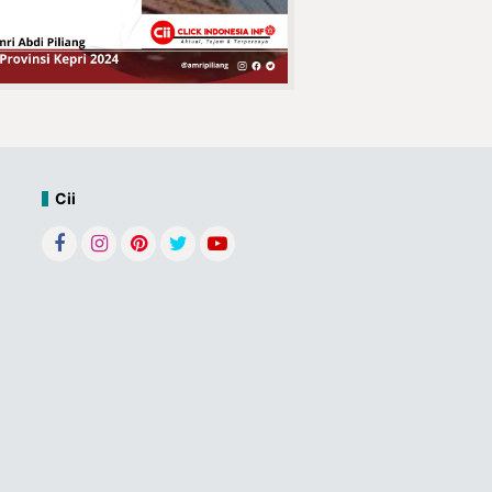
Jatanras Polda
Jatim Amankan Bahan Peledak
Berbahaya
Kepala Desa
Concong Dalam
Bpk. Fauzi Resmi
Menutup
Tournamen Futsal
Cii
Conda Cup IV 2025
Penuh Haru,
Keluarga Besar
KUA Tembilahan
Hulu Lepas
Purnabakti H.
Azhari Hasan
Tegaskan Sikap
Bersama
Pedagang Pasar
DPD APPSI Inhil,