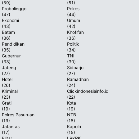
(59)
(51)
Probolinggo
Polres
T
(47)
(44)
Ekonomi
Umum
(43)
(42)
Batam
Khofifah
(36)
(36)
Pendidikan
Politik
(35)
(34)
Gubernur
TNI
(33)
(30)
Jateng
Sidoarjo
(27)
(27)
Hotel
Ramadhan
(26)
(24)
Kriminal
Clickindonesiainfo.id
(23)
(22)
Grati
Kota
(19)
(19)
Polres Pasuruan
NTB
(19)
(18)
Jatanras
Kapolri
(17)
(15)
Blitar
LPKPK