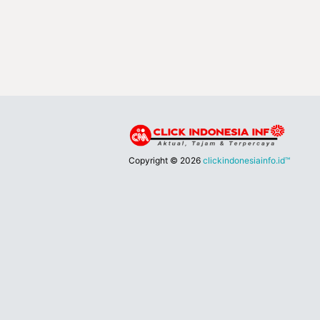
Copyright ©
2026
clickindonesiainfo.id™