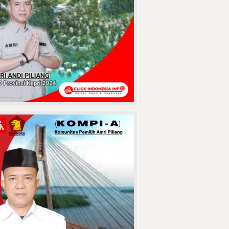
Pasuruan
Terekam CCTV!
Pengurus Masjid
Alzayn 1
Tembilahan Kasih
Ultimatum
Pencuri Sendal, Kasihan Kalau
Sampai Ke Sel
MAUT
MENGANGA DI
JABATA! Lubang
Jembatan Batang
Tuaka Sambar
engendara, Korban Berikutnya
Siapa?
Jaringan
Curanmor
Pasuruan
Tumbang !!