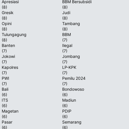
Apresiasi
BBM Bersubsidi
(8)
(8)
Gresik
Judi
(8)
(8)
Opini
Tambang
(8)
(8)
Tulungagung
BBM
(8)
(7)
Banten
Ilegal
(7)
(7)
Jokowi
Jombang
(7)
(7)
Kapolres
LP-KPK
(7)
(7)
PWI
Pemilu 2024
(7)
(7)
Bali
Bondowoso
(6)
(6)
ITS
Madiun
(6)
(6)
Magetan
PDIP
(6)
(6)
Pasar
Semarang
(6)
(6)