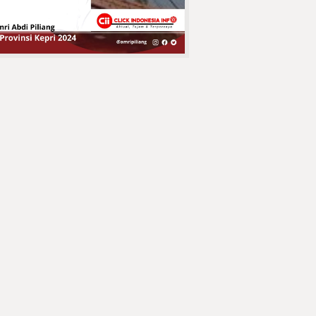
Purnabakti H.
Azhari Hasan
Jaringan
Curanmor
Pasuruan
Tumbang !!
Jatanras Polda
Jatim Amankan Bahan Peledak
Berbahaya
Kepala Desa
Concong Dalam
Bpk. Fauzi Resmi
Menutup
Tournamen Futsal
Conda Cup IV 2025
Tegaskan Sikap
Bersama
Pedagang Pasar
DPD APPSI Inhil,