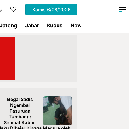
Kamis
6/08/2026
Jateng
Jabar
Kudus
News
Presiden RI
Begal Sadis
Ngembal
Pasuruan
Tumbang:
Sempat Kabur,
laku Dikejar hingga Madura oleh