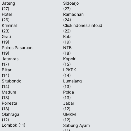
Jateng
Sidoarjo
(27)
(27)
Hotel
Ramadhan
(26)
(24)
Kriminal
Clickindonesiainfo.id
(23)
(22)
Grati
Kota
(19)
(19)
Polres Pasuruan
NTB
(19)
(18)
Jatanras
Kapolri
(17)
(15)
Blitar
LPKPK
(14)
(14)
Situbondo
Lumajang
(14)
(13)
Madura
Polda
(13)
(13)
Polresta
Jabar
(13)
(12)
Olahraga
UMKM
(12)
(12)
Lombok
(11)
Sabung Ayam
(11)