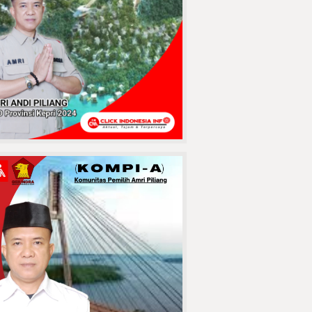
Pasuruan
Terekam CCTV!
Pengurus Masjid
Alzayn 1
Tembilahan Kasih
Ultimatum
Pencuri Sendal, Kasihan Kalau
Sampai Ke Sel
MAUT
MENGANGA DI
JABATA! Lubang
Jembatan Batang
Tuaka Sambar
engendara, Korban Berikutnya
Siapa?
Penuh Haru,
Keluarga Besar
KUA Tembilahan
Hulu Lepas