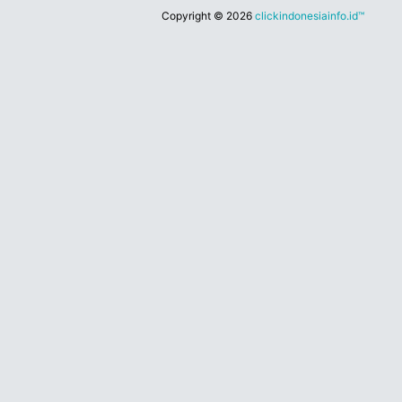
Copyright ©
2026
clickindonesiainfo.id™