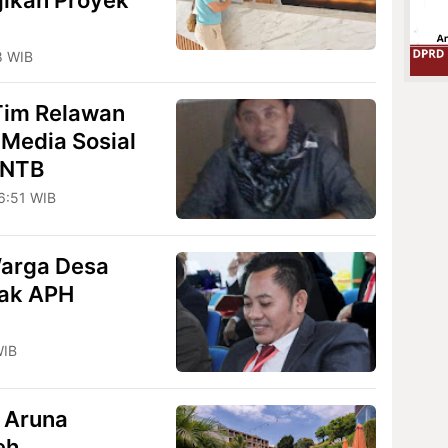
jikan Proyek
8 WIB
Tim Relawan
Media Sosial
 NTB
6:51 WIB
arga Desa
tak APH
WIB
, Aruna
eh