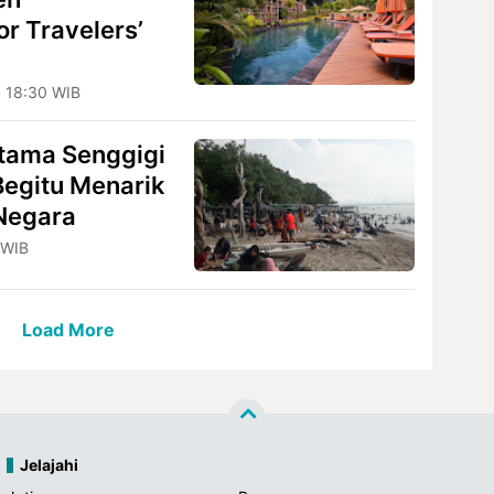
r Travelers’
T
, 18:30 WIB
Utama Senggigi
Begitu Menarik
Negara
 WIB
Load More
Jelajahi