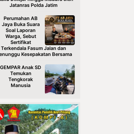
Jatanras Polda Jatim
Perumahan AB
Jaya Buka Suara
Soal Laporan
Warga, Sebut
Sertifikat
Terkendala Fasum Jalan dan
enunggu Kesepakatan Bersama
GEMPAR Anak SD
Temukan
Tengkorak
Manusia
Usai Diteror,
Ketua TRINUSA
Resmi Laporkan
Ancaman ke
Polresta