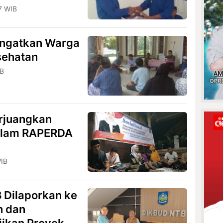
7 WIB
Ingatkan Warga
sehatan
IB
erjuangkan
dalam RAPERDA
P
WIB
Dilaporkan ke
n dan