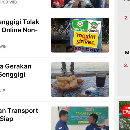
1:09 WIB
enggigi Tolak
 Online Non-
 WIB
M
ga Gerakan
Senggigi
WIB
an Transport
 Siap