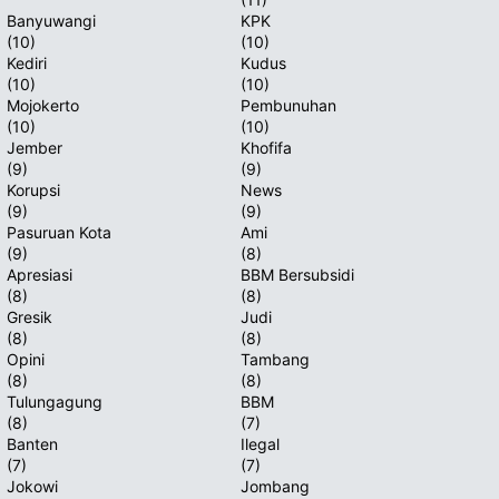
Banyuwangi
KPK
(10)
(10)
Kediri
Kudus
(10)
(10)
Mojokerto
Pembunuhan
(10)
(10)
Jember
Khofifa
(9)
(9)
Korupsi
News
(9)
(9)
Pasuruan Kota
Ami
(9)
(8)
Apresiasi
BBM Bersubsidi
(8)
(8)
Gresik
Judi
(8)
(8)
Opini
Tambang
(8)
(8)
Tulungagung
BBM
(8)
(7)
Banten
Ilegal
(7)
(7)
Jokowi
Jombang