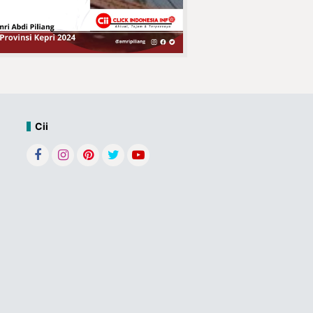
Purnabakti H.
Azhari Hasan
Jaringan
Curanmor
Pasuruan
Tumbang !!
Jatanras Polda
Jatim Amankan Bahan Peledak
Cii
Berbahaya
Kepala Desa
Concong Dalam
Bpk. Fauzi Resmi
Menutup
Tournamen Futsal
Conda Cup IV 2025
Tegaskan Sikap
Bersama
Pedagang Pasar
DPD APPSI Inhil,