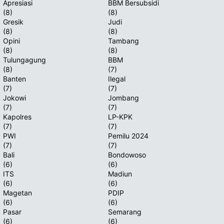
Apresiasi
BBM Bersubsidi
(8)
(8)
Gresik
Judi
(8)
(8)
Opini
Tambang
(8)
(8)
Tulungagung
BBM
(8)
(7)
Banten
Ilegal
(7)
(7)
Jokowi
Jombang
(7)
(7)
Kapolres
LP-KPK
(7)
(7)
PWI
Pemilu 2024
(7)
(7)
Bali
Bondowoso
(6)
(6)
ITS
Madiun
(6)
(6)
Magetan
PDIP
(6)
(6)
Pasar
Semarang
(6)
(6)