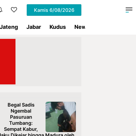
Kamis
6/08/2026
Jateng
Jabar
Kudus
News
Presiden RI
Begal Sadis
Ngembal
Pasuruan
Tumbang:
Sempat Kabur,
laku Dikejar hingga Madura oleh