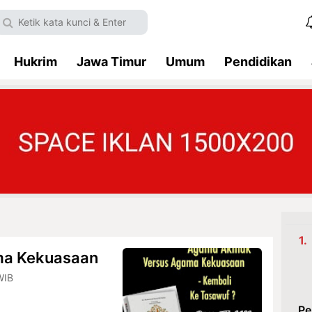
Hukrim
Jawa Timur
Umum
Pendidikan
ma Kekuasaan
WIB
Pe