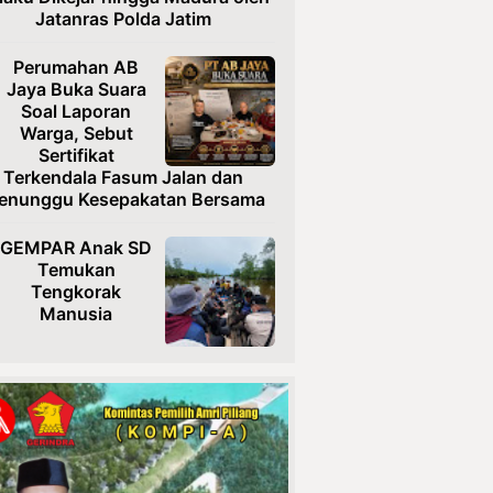
Jatanras Polda Jatim
Perumahan AB
Jaya Buka Suara
Soal Laporan
Warga, Sebut
Sertifikat
Terkendala Fasum Jalan dan
enunggu Kesepakatan Bersama
GEMPAR Anak SD
Temukan
Tengkorak
Manusia
Usai Diteror,
Ketua TRINUSA
Resmi Laporkan
Ancaman ke
Polresta