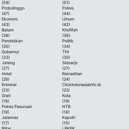
(59)
(51)
Probolinggo
Polres
T
(47)
(44)
Ekonomi
Umum
(43)
(42)
Batam
Khofifah
(36)
(36)
Pendidikan
Politik
(35)
(34)
Gubernur
TNI
(33)
(30)
Jateng
Sidoarjo
(27)
(27)
Hotel
Ramadhan
(26)
(24)
Kriminal
Clickindonesiainfo.id
(23)
(22)
Grati
Kota
(19)
(19)
Polres Pasuruan
NTB
(19)
(18)
Jatanras
Kapolri
(17)
(15)
Blitar
LPKPK