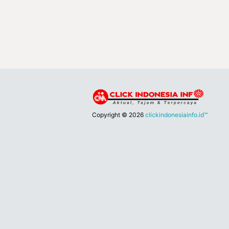
Copyright ©
2026
clickindonesiainfo.id™