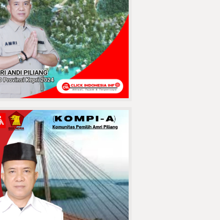
Pasuruan
Terekam CCTV!
Pengurus Masjid
Alzayn 1
Tembilahan Kasih
Ultimatum
Pencuri Sendal, Kasihan Kalau
Sampai Ke Sel
MAUT
MENGANGA DI
JABATA! Lubang
Jembatan Batang
Tuaka Sambar
engendara, Korban Berikutnya
Siapa?
Penuh Haru,
Keluarga Besar
KUA Tembilahan
Hulu Lepas