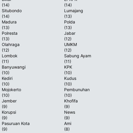
(14)
(14)
Situbondo
Lumajang
(14)
(13)
Madura
Polda
(13)
(13)
Polresta
Jabar
(13)
(12)
Olahraga
UMKM
(12)
(12)
Lombok
Sabung Ayam
(11)
(11)
Banyuwangi
KPK
(10)
(10)
Kediri
Kudus
(10)
(10)
Mojokerto
Pembunuhan
(10)
(10)
Jember
Khofifa
(9)
(9)
Korupsi
News
(9)
(9)
Pasuruan Kota
Ami
(9)
(8)