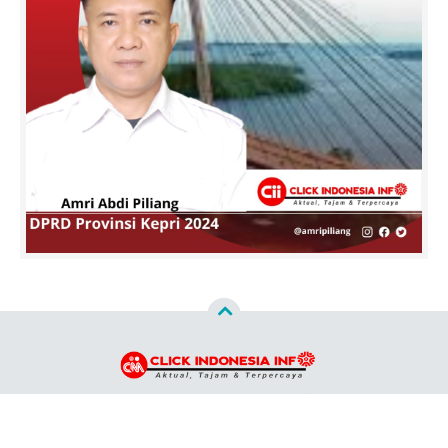
Copyright ©
2026
clickindonesiainfo.id™