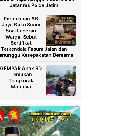
Jatanras Polda Jatim
Perumahan AB
Jaya Buka Suara
Soal Laporan
Warga, Sebut
Sertifikat
Terkendala Fasum Jalan dan
enunggu Kesepakatan Bersama
GEMPAR Anak SD
Temukan
Tengkorak
Manusia
Usai Diteror,
Ketua TRINUSA
Resmi Laporkan
Ancaman ke
Polresta