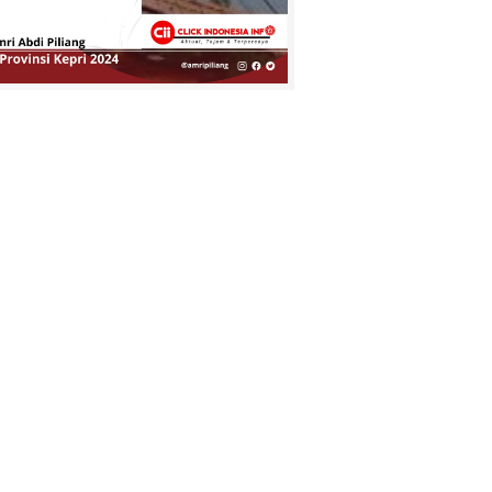
Tournamen Futsal
Conda Cup IV 2025
Jaringan
Curanmor
Pasuruan
Tumbang !!
Jatanras Polda
Jatim Amankan Bahan Peledak
Berbahaya
Penuh Haru,
Keluarga Besar
KUA Tembilahan
Hulu Lepas
Purnabakti H.
Azhari Hasan
Tegaskan Sikap
Bersama
Pedagang Pasar
DPD APPSI Inhil,