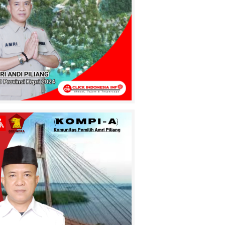
Pasuruan
Terekam CCTV!
Pengurus Masjid
Alzayn 1
Tembilahan Kasih
Ultimatum
Pencuri Sendal, Kasihan Kalau
Sampai Ke Sel
MAUT
MENGANGA DI
JABATA! Lubang
Jembatan Batang
Tuaka Sambar
engendara, Korban Berikutnya
Siapa?
Kepala Desa
Concong Dalam
Bpk. Fauzi Resmi
Menutup