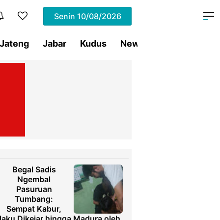
Senin
10/08/2026
Jateng
Jabar
Kudus
News
Presiden RI
Begal Sadis
Ngembal
Pasuruan
Tumbang:
Sempat Kabur,
laku Dikejar hingga Madura oleh