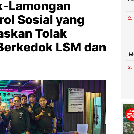
ik-Lamongan
ol Sosial yang
askan Tolak
Berkedok LSM dan
M