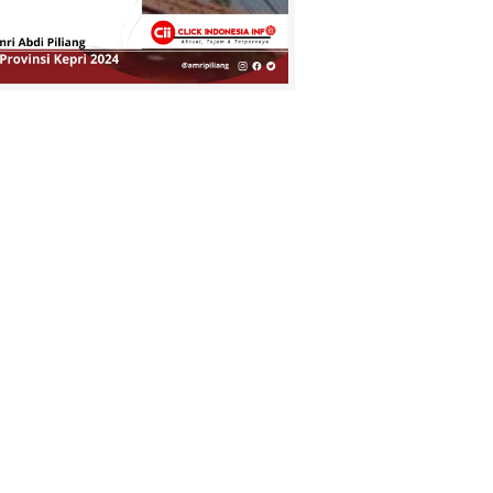
Jatanras Polda
Jatim Amankan Bahan Peledak
Berbahaya
Kepala Desa
Concong Dalam
Bpk. Fauzi Resmi
Menutup
Tournamen Futsal
Conda Cup IV 2025
Penuh Haru,
Keluarga Besar
KUA Tembilahan
Hulu Lepas
Purnabakti H.
Azhari Hasan
Tegaskan Sikap
Bersama
Pedagang Pasar
DPD APPSI Inhil,