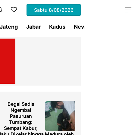
Sabtu
8/08/2026
Jateng
Jabar
Kudus
News
Presiden RI
Begal Sadis
Ngembal
Pasuruan
Tumbang:
Sempat Kabur,
laku Dikejar hingga Madura oleh