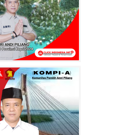
Pasuruan
Terekam CCTV!
Pengurus Masjid
Alzayn 1
Tembilahan Kasih
Ultimatum
Pencuri Sendal, Kasihan Kalau
Sampai Ke Sel
MAUT
MENGANGA DI
JABATA! Lubang
Jembatan Batang
Tuaka Sambar
engendara, Korban Berikutnya
Siapa?
Jaringan
Curanmor
Pasuruan
Tumbang !!