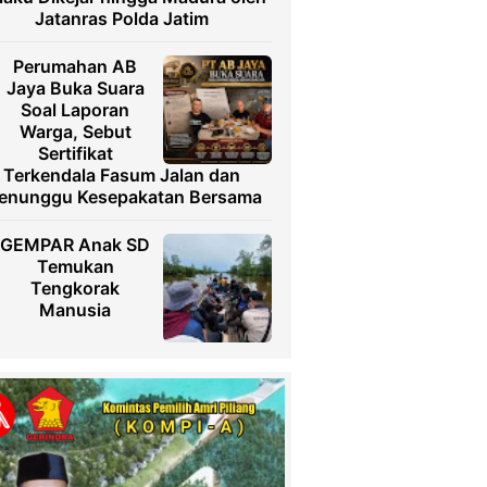
Jatanras Polda Jatim
Perumahan AB
Jaya Buka Suara
Soal Laporan
Warga, Sebut
Sertifikat
Terkendala Fasum Jalan dan
enunggu Kesepakatan Bersama
GEMPAR Anak SD
Temukan
Tengkorak
Manusia
Usai Diteror,
Ketua TRINUSA
Resmi Laporkan
Ancaman ke
Polresta